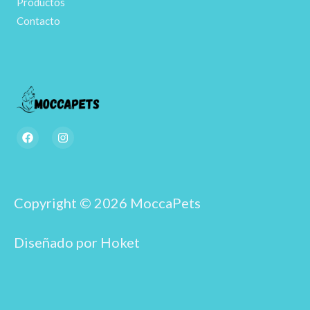
Productos
Contacto
F
I
a
n
c
s
e
t
b
a
o
g
o
r
Copyright © 2026 MoccaPets
k
a
m
Diseñado por Hoket