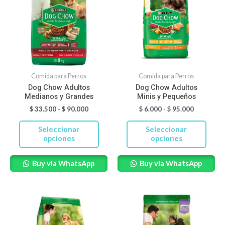
tiene
tiene
$ 33.500
$ 6.000
hasta
hasta
múltiples
múltiples
$ 90.000
$ 95.000
variantes.
variantes.
Las
Las
opciones
opciones
se
se
Comida para Perros
Comida para Perros
pueden
pueden
Dog Chow Adultos
Dog Chow Adultos
Medianos y Grandes
Minis y Pequeños
elegir
elegir
$
33.500
-
$
90.000
$
6.000
-
$
95.000
en
en
la
la
Seleccionar
Seleccionar
página
página
opciones
opciones
de
de
Buy via WhatsApp
Buy via WhatsApp
producto
producto
Rango
Rango
Este
Este
de
de
producto
producto
precios:
precios:
desde
desde