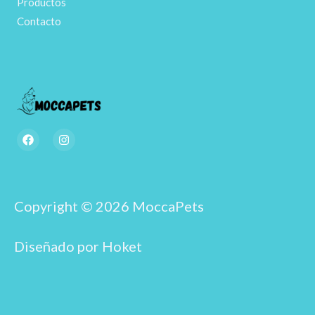
Productos
Contacto
F
I
a
n
c
s
e
t
b
a
o
g
o
r
Copyright © 2026 MoccaPets
k
a
m
Diseñado por Hoket