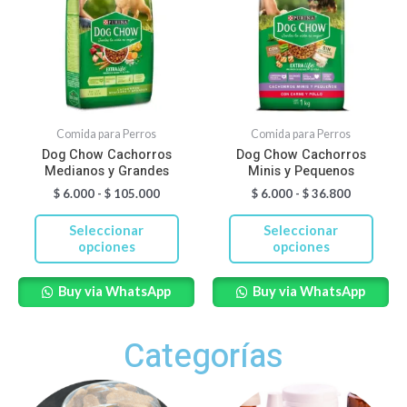
tiene
tiene
$ 6.000
$ 6.000
hasta
hasta
múltiples
múltiples
$ 105.000
$ 36.800
variantes.
variantes.
Las
Las
opciones
opciones
se
se
Comida para Perros
Comida para Perros
pueden
pueden
Dog Chow Cachorros
Dog Chow Cachorros
Medianos y Grandes
Minis y Pequenos
elegir
elegir
$
6.000
-
$
105.000
$
6.000
-
$
36.800
en
en
la
la
Seleccionar
Seleccionar
página
página
opciones
opciones
de
de
Buy via WhatsApp
Buy via WhatsApp
producto
producto
Categorías