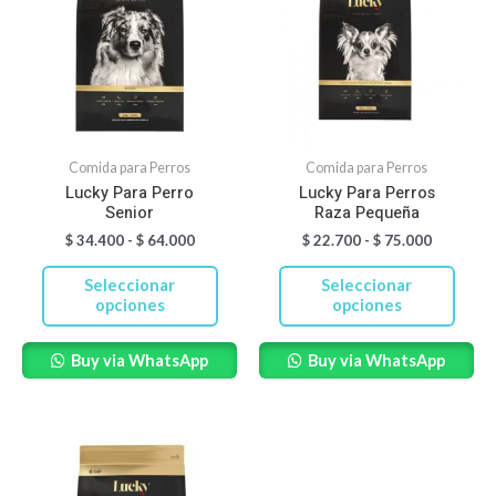
tiene
tiene
$ 34.400
$ 22.700
hasta
hasta
múltiples
múltiples
$ 64.000
$ 75.000
variantes.
variantes.
Las
Las
opciones
opciones
se
se
Comida para Perros
Comida para Perros
pueden
pueden
Lucky Para Perro
Lucky Para Perros
Senior
Raza Pequeña
elegir
elegir
$
34.400
-
$
64.000
$
22.700
-
$
75.000
en
en
la
la
Seleccionar
Seleccionar
página
página
opciones
opciones
de
de
Buy via WhatsApp
Buy via WhatsApp
producto
producto