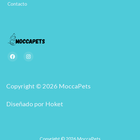
Contacto
F
I
a
n
c
s
e
t
b
a
o
g
o
r
Copyright © 2026 MoccaPets
k
a
m
Diseñado por Hoket
Copyright © 2026 MoccaPets