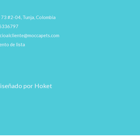
e 73 #2-04, Tunja, Colombia
 6336797
icioalcliente@moccapets.com
nto de lista
iseñado por Hoket