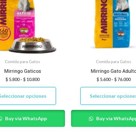
múltiples
múltiples
$ 10.800
$ 
variantes.
variantes.
Las
Las
opciones
opciones
se
se
pueden
pueden
elegir
elegir
Comida para Gatos
Comida para Gatos
en
en
Mirringo Gaticos
Mirringo Gato Adult
la
la
$
5.800
-
$
10.800
$
5.600
-
$
76.000
página
página
de
de
Seleccionar opciones
Seleccionar opcione
producto
producto
Buy via WhatsApp
Buy via WhatsAp