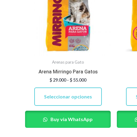
múltiples
$ 55.000
variantes.
Las
opciones
se
pueden
elegir
Arenas para Gato
en
Arena Mirringo Para Gatos
la
$
29.000
-
$
55.000
página
de
Seleccionar opciones
producto
Buy via WhatsApp