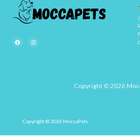
¿
S
P
F
I
C
a
n
c
s
e
t
b
a
o
g
o
r
k
a
m
Copyright © 2026 Moc
Copyright © 2026 MoccaPets