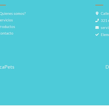
Quienes somos?
Call
ervicios
321
roductos
serv
ontacto
Eleme
caPets
D