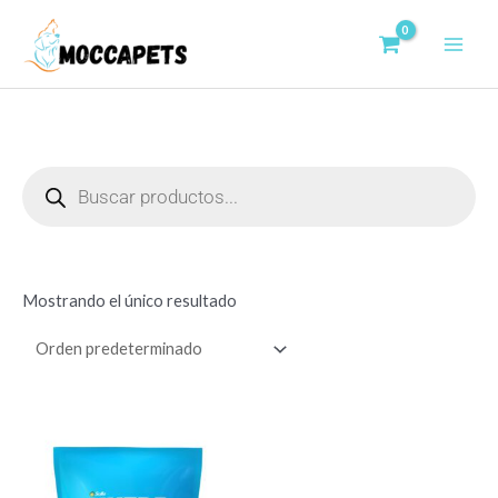
Ir
Main
al
Men
contenido
Búsqueda
de
productos
Mostrando el único resultado