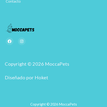
Contacto
F
I
a
n
c
s
e
t
b
a
o
g
o
r
Copyright © 2026 MoccaPets
k
a
m
Diseñado por Hoket
Copyright © 2026 MoccaPets