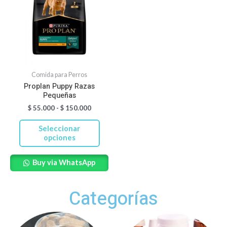
tiene
$ 55.000
hasta
múltiples
$ 150.000
variantes.
Las
opciones
se
Comida para Perros
pueden
Proplan Puppy Razas
Pequeñas
elegir
$
55.000
-
$
150.000
en
la
Seleccionar
página
opciones
de
Buy via WhatsApp
producto
Categorías