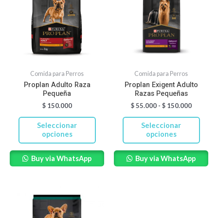
tiene
tiene
$ 55.000
hasta
múltiples
múltiples
$ 150.00
variantes.
variantes.
Las
Las
opciones
opciones
se
se
Comida para Perros
Comida para Perros
pueden
pueden
Proplan Adulto Raza
Proplan Exigent Adulto
Pequeña
Razas Pequeñas
elegir
elegir
$
150.000
$
55.000
-
$
150.000
en
en
la
la
Seleccionar
Seleccionar
página
página
opciones
opciones
de
de
Buy via WhatsApp
Buy via WhatsApp
producto
producto
Rango
Este
de
producto
precios:
desde