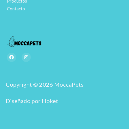
Productos
Contacto
F
I
a
n
c
s
e
t
b
a
o
g
o
r
Copyright © 2026 MoccaPets
k
a
m
Diseñado por Hoket