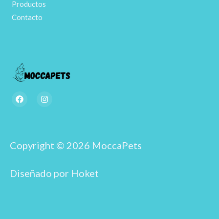
Productos
Contacto
F
I
a
n
c
s
e
t
b
a
o
g
o
r
Copyright © 2026 MoccaPets
k
a
m
Diseñado por Hoket