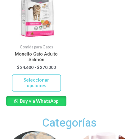
tiene
$ 24.600
hasta
múltiples
$ 270.000
variantes.
Las
opciones
se
Comida para Gatos
pueden
Monello Gato Adulto
Salmón
elegir
$
24.600
-
$
270.000
en
la
Seleccionar
página
opciones
de
Buy via WhatsApp
producto
Categorías