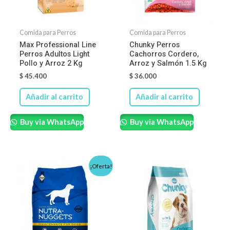
Comida para Perros
Comida para Perros
Max Professional Line
Chunky Perros
Perros Adultos Light
Cachorros Cordero,
Pollo y Arroz 2 Kg
Arroz y Salmón 1.5 Kg
$
45.400
$
36.000
Añadir al carrito
Añadir al carrito
Buy via WhatsApp
Buy via WhatsApp
Rango
Rango
Este
Este
¡Oferta!
de
de
producto
produ
precios:
precios:
desde
desde
tiene
tiene
$ 26.650
$ 24.400
hasta
hasta
múltiples
múltip
$ 250.000
$ 170.000
variantes.
varian