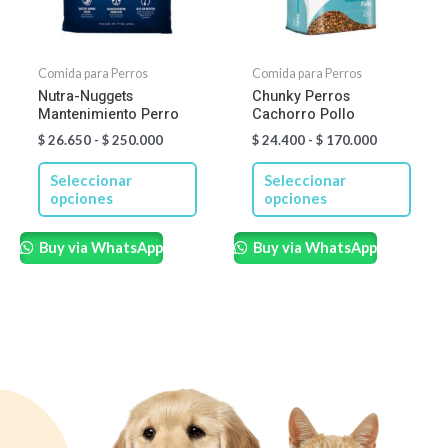
Las
Las
opciones
opcio
se
se
Comida para Perros
Comida para Perros
pueden
pued
Nutra-Nuggets
Chunky Perros
Mantenimiento Perro
Cachorro Pollo
elegir
elegir
$
26.650
-
$
250.000
$
24.400
-
$
170.000
en
en
la
la
Seleccionar
Seleccionar
página
págin
opciones
opciones
de
de
Buy via WhatsApp
Buy via WhatsApp
producto
produ