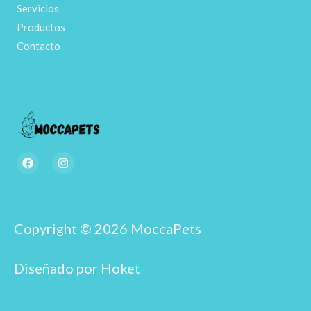
Servicios
Productos
Contacto
F
I
a
n
c
s
e
t
b
a
o
g
o
r
Copyright © 2026 MoccaPets
k
a
m
Diseñado por Hoket