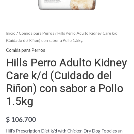
1.5kg
cantidad
Inicio
/
Comida para Perros
/ Hills Perro Adulto Kidney Care k/d
(Cuidado del Riñon) con sabor a Pollo 1.5kg
Comida para Perros
Hills Perro Adulto Kidney
Care k/d (Cuidado del
Riñon) con sabor a Pollo
1.5kg
$
106.700
Hill’s Prescription Diet
k/d
with Chicken Dry Dog Food es un