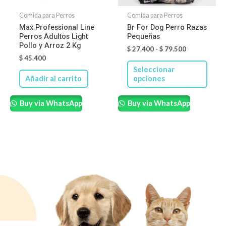
se
Comida para Perros
Comida para Perros
pued
Max Professional Line
Br For Dog Perro Razas
Perros Adultos Light
Pequeñas
elegir
Pollo y Arroz 2 Kg
$
27.400
-
$
79.500
en
$
45.400
la
Seleccionar
págin
Añadir al carrito
opciones
de
Buy via WhatsApp
Buy via WhatsApp
produ