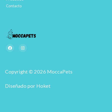
Contacto
F
I
a
n
c
s
e
t
b
a
o
g
o
r
Copyright © 2026 MoccaPets
k
a
m
Diseñado por Hoket