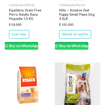
Comida para Perros
Comida para Perros
Equilibrio Grain Free
Hills – Science Diet
Perro Adulto Raza
Puppy Small Paws Dog
Pequeña 1,5 KG
4.5LB
$
58.000
$
105.000
Leer más
Añadir al carrito
Buy via WhatsApp
Buy via WhatsApp
Rango
Este
de
produ
precios:
desde
tiene
$ 27.400
hasta
múltip
$ 79.500
varian
Las
opcio