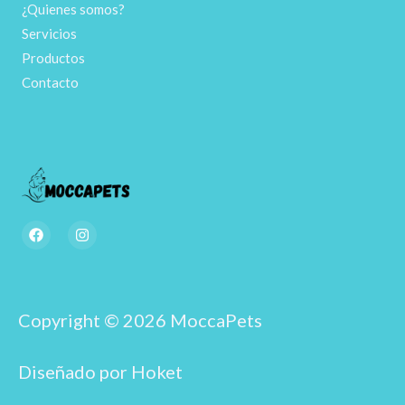
¿Quienes somos?
Servicios
Productos
Contacto
F
I
a
n
c
s
e
t
b
a
o
g
o
r
Copyright © 2026 MoccaPets
k
a
m
Diseñado por Hoket