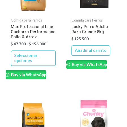
Las
opciones
se
Comida para Perros
Comida para Perros
pueden
Max Professional Line
Lucky Perro Adulto
Cachorro Performance
Raza Grande 8kg
elegir
Pollo & Arroz
$
125.500
en
$
47.700
-
$
156.000
la
Añadir al carrito
página
Seleccionar
opciones
de
Buy via WhatsApp
producto
Buy via WhatsApp