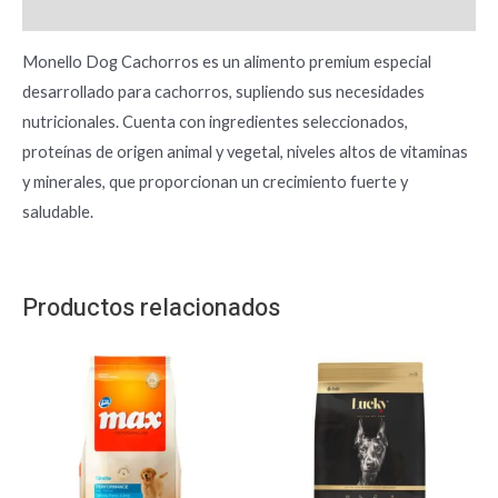
Información adicional
Monello Dog Cachorros es un alimento premium especial
desarrollado para cachorros, supliendo sus necesidades
nutricionales. Cuenta con ingredientes seleccionados,
proteínas de origen animal y vegetal, niveles altos de vitaminas
y minerales, que proporcionan un crecimiento fuerte y
saludable.
Productos relacionados
Rango
Este
de
producto
precios:
desde
tiene
$ 47.700
hasta
múltiples
$ 156.000
variantes.