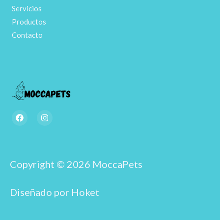
Servicios
Productos
Contacto
F
I
a
n
c
s
e
t
b
a
o
g
o
r
Copyright © 2026 MoccaPets
k
a
m
Diseñado por Hoket