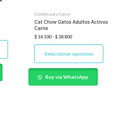
elegir
elegir
en
en
Comida para Gatos
Cat Chow Gatos Adultos Activos
la
la
Carne
página
página
$
14.100
-
$
38.800
de
de
producto
producto
Seleccionar opciones
Buy via WhatsApp