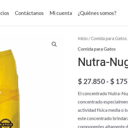
icios
Contáctanos
Mi cuenta
¿Quiénes somos?
Nutra-
Inicio
/
Comida para Gatos
Nuggets
Comida para Gatos
Gato
Nutra-Nug
Adulto
cantidad
$
27.850
-
$
175
El concentrado Nutra-Nug
concentrado especialmente
actividad física media o b
este concentrado brindará 
componentes altamente di