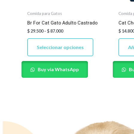
elegir
en
Comida para Gatos
Comida 
la
Br For Cat Gato Adulto Castrado
Cat Ch
página
$
29.500
-
$
87.000
$
14.80
de
Seleccionar opciones
Añ
producto
Buy via WhatsApp
Bu