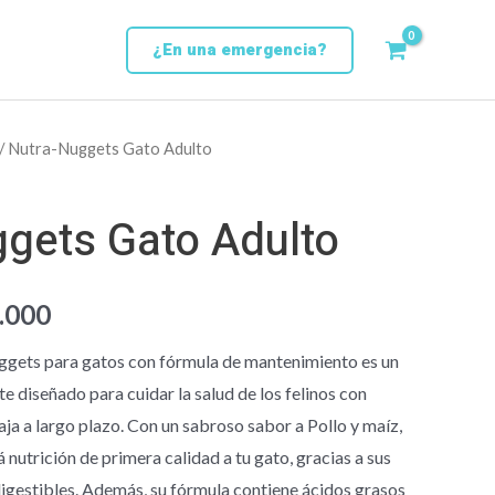
¿En una emergencia?
/ Nutra-Nuggets Gato Adulto
Rango
de
gets Gato Adulto
precios:
desde
.000
$ 27.850
gets para gatos con fórmula de mantenimiento es un
 diseñado para cuidar la salud de los felinos con
hasta
aja a largo plazo. Con un sabroso sabor a Pollo y maíz,
$ 175.000
nutrición de primera calidad a tu gato, gracias a sus
gestibles. Además, su fórmula contiene ácidos grasos