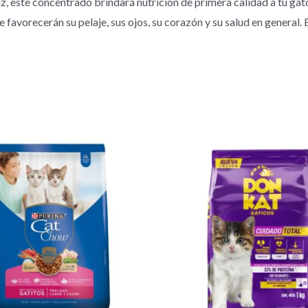
íz, este concentrado brindará nutrición de primera calidad a tu ga
 favorecerán su pelaje, sus ojos, su corazón y su salud en general.
Rango
de
precios:
desde
$ 6.400
hasta
$ 12.500