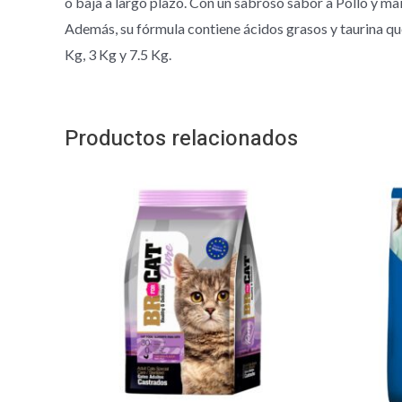
o baja a largo plazo. Con un sabroso sabor a Pollo y ma
Además, su fórmula contiene ácidos grasos y taurina que
Kg, 3 Kg y 7.5 Kg.
Productos relacionados
Rango
Este
de
producto
precios:
desde
tiene
$ 29.500
hasta
múltiples
$ 87.000
variantes.
Las
opciones
se
pueden