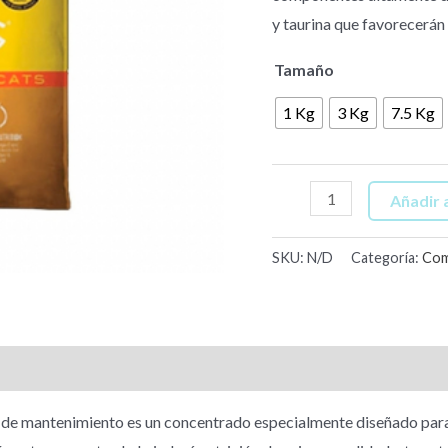
y taurina que favorecerán s
Tamaño
1 Kg
3 Kg
7.5 Kg
Añadir a
SKU:
N/D
Categoría:
Com
e mantenimiento es un concentrado especialmente diseñado para cui