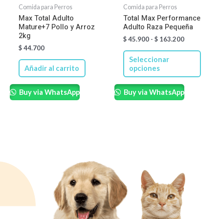
se
Comida para Perros
Comida para Perros
pued
Max Total Adulto
Total Max Performance
Mature+7 Pollo y Arroz
Adulto Raza Pequeña
elegir
2kg
$
45.900
-
$
163.200
en
$
44.700
la
Seleccionar
págin
Añadir al carrito
opciones
de
Buy via WhatsApp
Buy via WhatsApp
produ