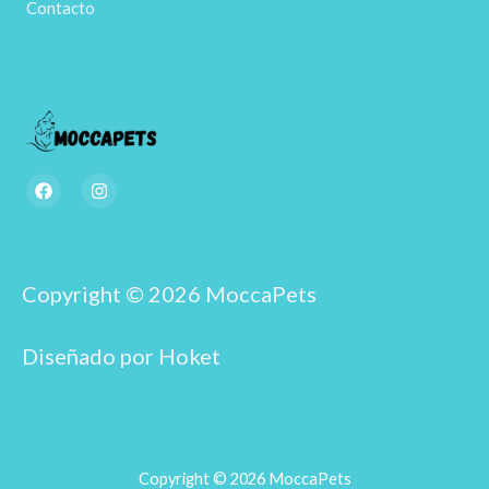
Contacto
F
I
a
n
c
s
e
t
b
a
o
g
o
r
Copyright © 2026 MoccaPets
k
a
m
Diseñado por Hoket
Copyright © 2026 MoccaPets