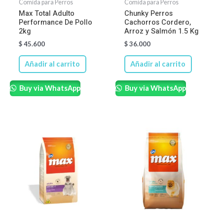
Comida para Perros
Comida para Perros
Max Total Adulto
Chunky Perros
Performance De Pollo
Cachorros Cordero,
2kg
Arroz y Salmón 1.5 Kg
$
45.600
$
36.000
Añadir al carrito
Añadir al carrito
Buy via WhatsApp
Buy via WhatsApp
Rango
Este
de
produ
precios:
desde
tiene
$ 45.900
hasta
múltip
$ 163.200
varian
Las
opcio