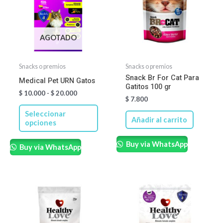
hasta
múltiples
$ 20.000
variantes.
Las
AGOTADO
opciones
se
Snacks o premios
Snacks o premios
pueden
Snack Br For Cat Para
Medical Pet URN Gatos
Gatitos 100 gr
elegir
$
10.000
-
$
20.000
$
7.800
en
Seleccionar
la
Añadir al carrito
opciones
página
de
Buy via WhatsApp
Buy via WhatsApp
producto