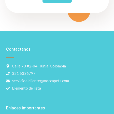
Contactanos
Calle 73 #2-04, Tunja, Colombia
321 6336797
servicioalcliente@moccapets.com
Elemento de lista
Enlaces importantes