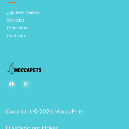
¿Quienes somos?
Servicios
Productos
Contacto
F
I
a
n
c
s
e
t
b
a
o
g
o
r
Copyright © 2026 MoccaPets
k
a
m
Diseñado por Hoket