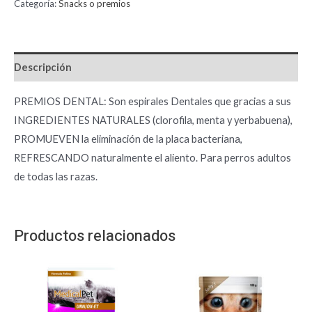
Categoría:
Snacks o premios
Descripción
PREMIOS DENTAL: Son espirales Dentales que gracias a sus
INGREDIENTES NATURALES (clorofila, menta y yerbabuena),
PROMUEVEN la eliminación de la placa bacteriana,
REFRESCANDO naturalmente el aliento. Para perros adultos
de todas las razas.
Productos relacionados
Rango
Este
de
producto
precios:
desde
tiene
$ 10.000