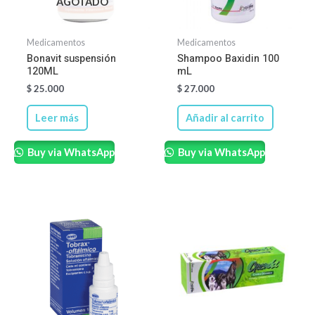
AGOTADO
Medicamentos
Medicamentos
Bonavit suspensión
Shampoo Baxidin 100
120ML
mL
$
25.000
$
27.000
Leer más
Añadir al carrito
Buy via WhatsApp
Buy via WhatsApp