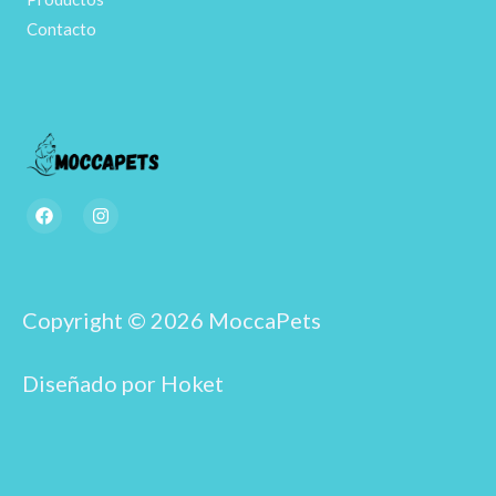
Contacto
F
I
a
n
c
s
e
t
b
a
o
g
o
r
Copyright © 2026 MoccaPets
k
a
m
Diseñado por Hoket