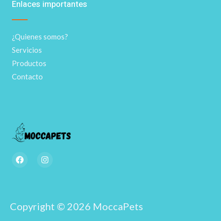
Enlaces importantes
¿Quienes somos?
Servicios
Productos
Contacto
F
I
a
n
c
s
e
t
b
a
o
g
o
r
Copyright © 2026 MoccaPets
k
a
m