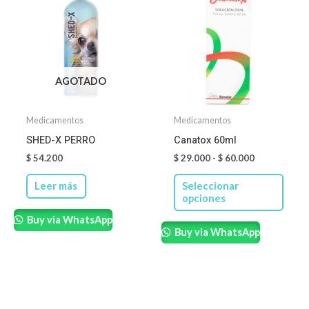
produ
precios:
desde
tiene
$ 29.000
hasta
múltip
$ 60.000
varian
Las
AGOTADO
opcio
se
Medicamentos
Medicamentos
pued
SHED-X PERRO
Canatox 60ml
elegir
$
54.200
$
29.000
-
$
60.000
en
Leer más
Seleccionar
la
opciones
págin
Buy via WhatsApp
de
Buy via WhatsApp
produ