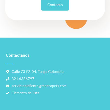
Contacto
Contactanos
Calle 73 #2-04, Tunja, Colombia
321 6336797
servicioalcliente@moccapets.com
Elemento de lista