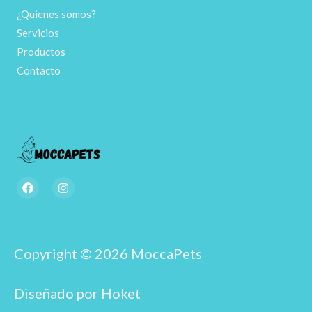
¿Quienes somos?
Servicios
Productos
Contacto
F
I
a
n
c
s
e
t
b
a
o
g
o
r
Copyright © 2026 MoccaPets
k
a
m
Diseñado por Hoket