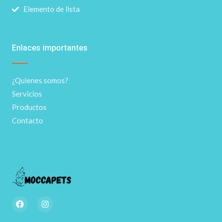
Elemento de lista
Enlaces importantes
¿Quienes somos?
Servicios
Productos
Contacto
F
I
a
n
c
s