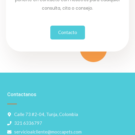
consulta, cita o consejo.
Contacto
Contactanos
Calle 73 #2-04, Tunja, Colombia
321 6336797
servicioalcliente@moccapets.com