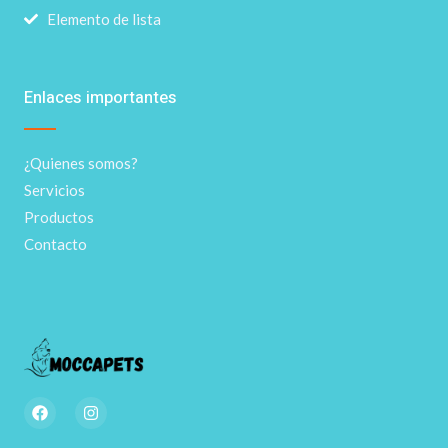
Elemento de lista
Enlaces importantes
¿Quienes somos?
Servicios
Productos
Contacto
F
I
a
n
c
s