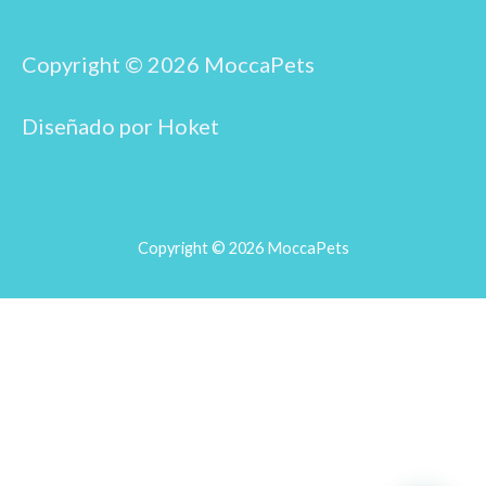
e
t
b
a
o
g
o
r
Copyright © 2026 MoccaPets
k
a
m
Diseñado por Hoket
Copyright © 2026 MoccaPets