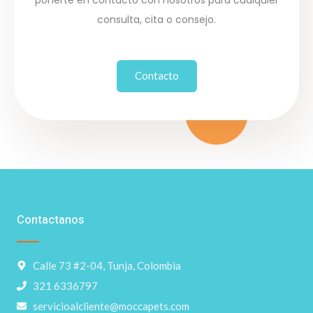
consulta, cita o consejo.
Contacto
Contactanos
Calle 73 #2-04, Tunja, Colombia
321 6336797
servicioalcliente@moccapets.com