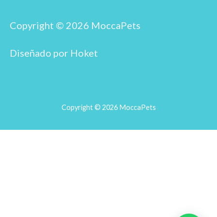
b
a
o
g
o
r
Copyright © 2026 MoccaPets
k
a
m
Diseñado por Hoket
Copyright © 2026 MoccaPets