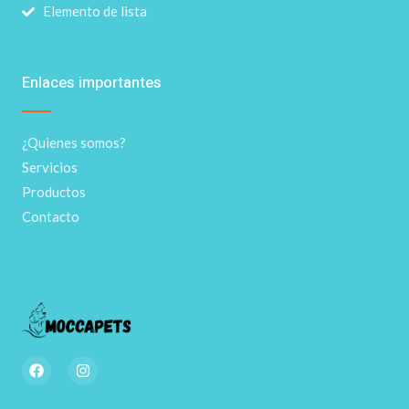
Elemento de lista
Enlaces importantes
¿Quienes somos?
Servicios
Productos
Contacto
F
I
a
n
c
s
e
t