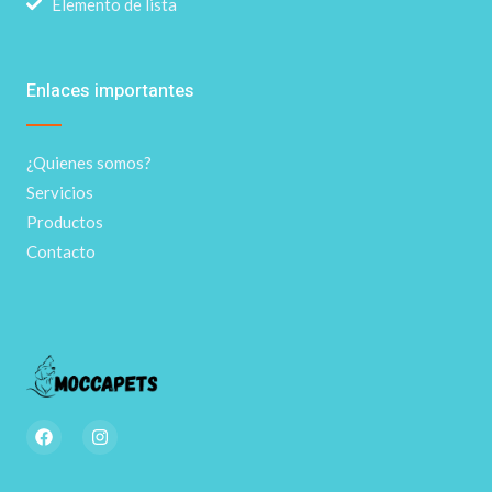
Elemento de lista
Enlaces importantes
¿Quienes somos?
Servicios
Productos
Contacto
F
I
a
n
c
s
e
t