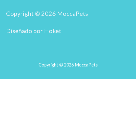
b
a
o
g
o
r
Copyright © 2026 MoccaPets
k
a
m
Diseñado por Hoket
Copyright © 2026 MoccaPets