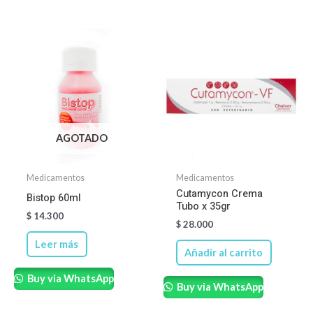
AGOTADO
Medicamentos
Medicamentos
Cutamycon Crema
Bistop 60ml
Tubo x 35gr
$
14.300
$
28.000
Leer más
Añadir al carrito
Buy via WhatsApp
Buy via WhatsApp