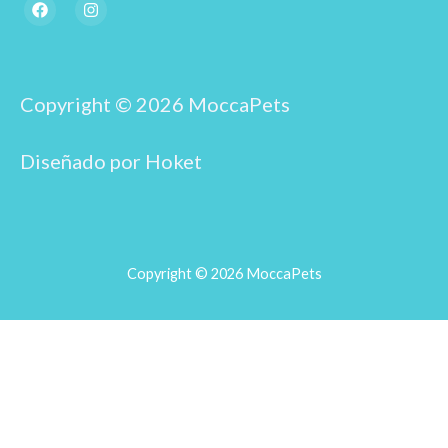
F
I
a
n
c
s
e
t
b
a
o
g
o
r
Copyright © 2026 MoccaPets
k
a
m
Diseñado por Hoket
Copyright © 2026 MoccaPets